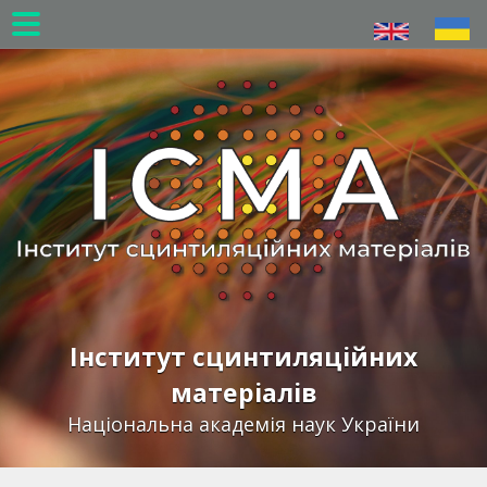
Перейти
до
основного
вмісту
Інститут сцинтиляційних
матеріалів
Національна академія наук України