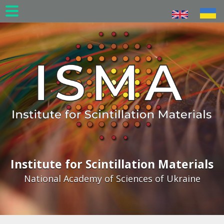
Skip
to
main
content
Institute for Scintillation Materials
National Academy of Sciences of Ukraine